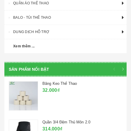
QUẦN ÁO THỂ THAO
BALO - TÚI THỂ THAO
DUNG DỊCH HỖ TRỢ
Xem thêm ...
SẢN PHẨM NỔI BẬT
Băng Keo Thể Thao
32.000₫
Quần 3/4 Đệm Thủ Môn 2.0
314.000₫