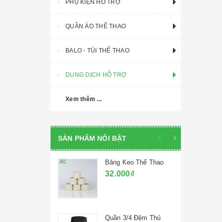
PHỤ KIỆN HỖ TRỢ
QUẦN ÁO THỂ THAO
BALO - TÚI THỂ THAO
DUNG DỊCH HỖ TRỢ
Xem thêm ...
SẢN PHẨM NỔI BẬT
Băng Keo Thể Thao
32.000₫
Quần 3/4 Đệm Thủ