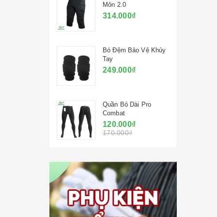
Môn 2.0
314.000₫
Bó Đệm Bảo Vệ Khủy
Tay
249.000₫
Quần Bó Dài Pro
Combat
120.000₫
170.000₫