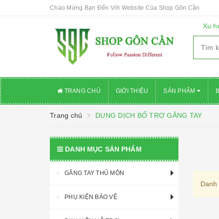
Chào Mừng Bạn Đến Với Website Của Shop Gôn Cần
Xu h
TRANG CHỦ
GIỚI THIỆU
SẢN PHẨM
Trang chủ
DUNG DỊCH BỔ TRỢ GĂNG TAY
DANH MỤC SẢN PHẨM
GĂNG TAY THỦ MÔN
Danh 
PHỤ KIỆN BẢO VỆ