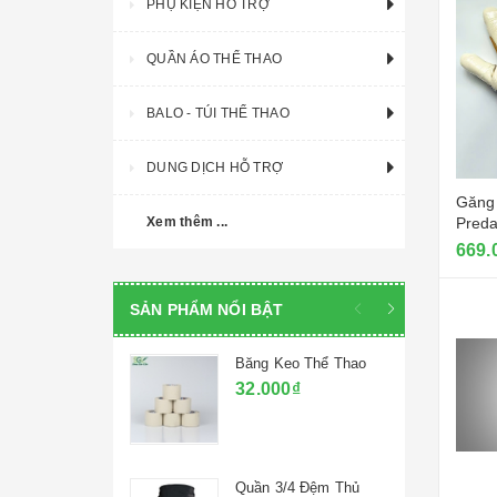
PHỤ KIỆN HỖ TRỢ
QUẦN ÁO THỂ THAO
BALO - TÚI THỂ THAO
DUNG DỊCH HỖ TRỢ
Găng 
Xem thêm ...
Preda
2025 
669.
SẢN PHẨM NỔI BẬT
Băng Keo Thể Thao
32.000₫
Quần 3/4 Đệm Thủ