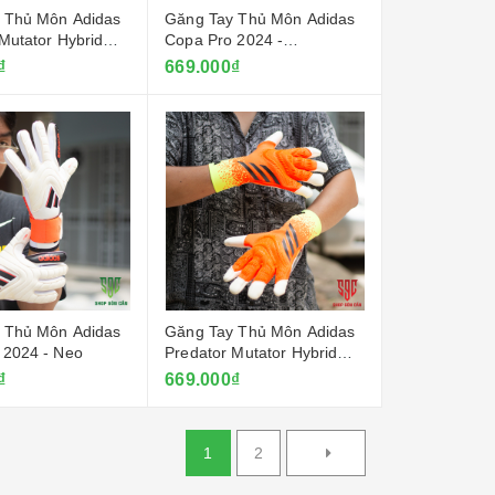
 Thủ Môn Adidas
Găng Tay Thủ Môn Adidas
Mutator Hybrid
Copa Pro 2024 -
ỏ
Trắng/Xanh Dương
₫
669.000₫
 Thủ Môn Adidas
Găng Tay Thủ Môn Adidas
 2024 - Neo
Predator Mutator Hybrid
2024 - Cam
₫
669.000₫
1
2