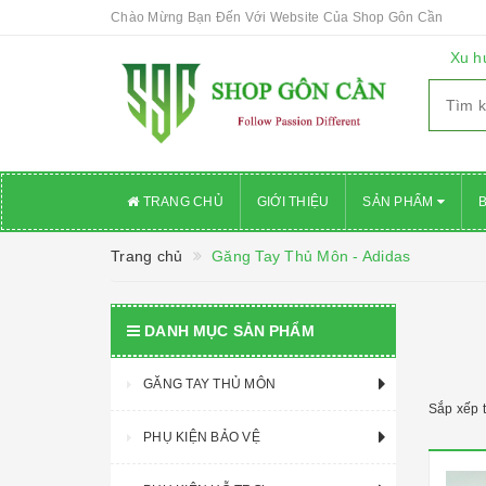
Chào Mừng Bạn Đến Với Website Của Shop Gôn Cần
Xu h
TRANG CHỦ
GIỚI THIỆU
SẢN PHẨM
Trang chủ
Găng Tay Thủ Môn - Adidas
DANH MỤC SẢN PHẨM
GĂNG TAY THỦ MÔN
Sắp xếp 
PHỤ KIỆN BẢO VỆ