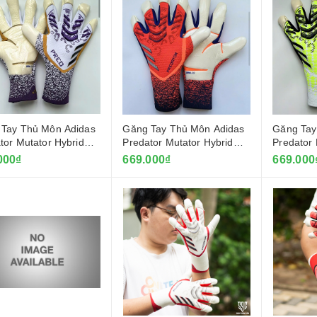
Tay Thủ Môn Adidas
Găng Tay Thủ Môn Adidas
Găng Tay
tor Mutator Hybrid
Predator Mutator Hybrid
Predator 
- Trắng Tím
2025 - Hồng Ruby
2025 - T
000₫
669.000₫
669.000
Đai Cuốn Cổ Tay
70.000₫
Băng Cuốn Thể Thao