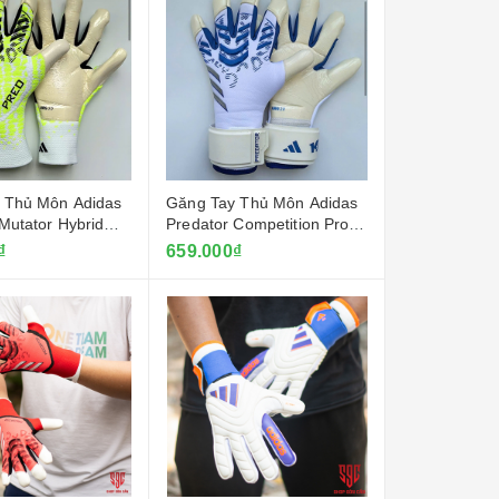
 Thủ Môn Adidas
Găng Tay Thủ Môn Adidas
Mutator Hybrid
Predator Competition Pro -
rắng Neo
Trắng
₫
659.000₫