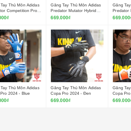
Khổ 7,5cm
Tay Thủ Môn Adidas
Găng Tay Thủ Môn Adidas
Găng Tay
30.000₫
60.000₫
tor Competition Pro -
Predator Mutator Hybrid
Predator 
uby
2025 - Trắng
2025 - Đ
000₫
669.000₫
669.000
Băng Cuốn Thể Thao
Khổ 5cm
20.000₫
40.000₫
Quần Đệm Đùi Thủ
Môn
260.000₫
350.000₫
Tay Thủ Môn Adidas
Găng Tay Thủ Môn Adidas
Găng Tay
Pro 2024 - Blue
Copa Pro 2024 - Đen
Copa Pro
000₫
669.000₫
669.000