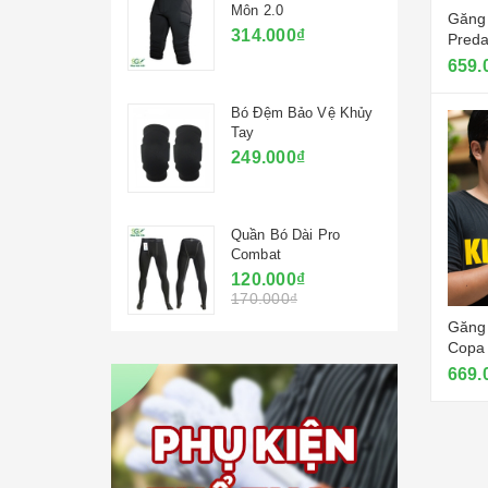
Môn 2.0
Găng 
314.000₫
Preda
Đỏ R
659.
Bó Đệm Bảo Vệ Khủy
Tay
249.000₫
Quần Bó Dài Pro
Combat
120.000₫
170.000₫
Găng 
Copa 
669.