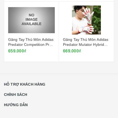
Găng Tay Thủ Môn Adidas
Găng Tay Thủ Môn Adidas
Predator Competition Pro -
Predator Mutator Hybrid
Đỏ Ruby
2025 - Trắng
659.000₫
669.000₫
HỖ TRỢ KHÁCH HÀNG
CHÍNH SÁCH
HƯỚNG DẪN