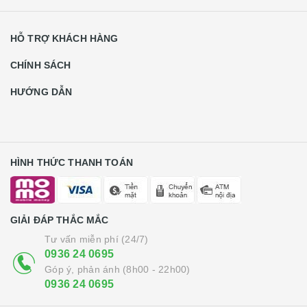
HỖ TRỢ KHÁCH HÀNG
CHÍNH SÁCH
HƯỚNG DẪN
HÌNH THỨC THANH TOÁN
GIẢI ĐÁP THẮC MẮC
Tư vấn miễn phí (24/7)
0936 24 0695
Góp ý, phản ánh (8h00 - 22h00)
0936 24 0695