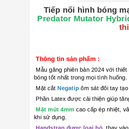
Tiếp nối hình bóng m
Predator Mutator Hybri
th
Thông tin sản phẩm :
Mẫu găng phiên bản 2024 với thiết
bóng tốt nhất trong mọi tình huống.
Mặt cắt
Negatip
ôm sát đôi tay tạo
Phần Latex được cải thiện giúp tăn
Mặt mút 4mm
cao cấp ép nhiệt, v
khi sử dụng.
Handstrap được loại bỏ
, thay và