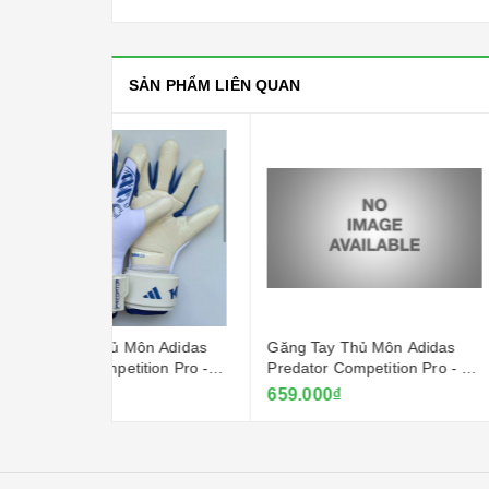
SẢN PHẨM LIÊN QUAN
ôn Adidas
Găng Tay Thủ Môn Adidas
Găng Tay Thủ 
tion Pro -
Predator Competition Pro - Đỏ
Predator Mutat
Ruby
- Trắng
659.000₫
669.000₫