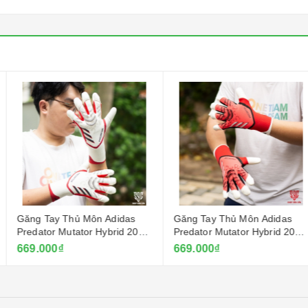
Môn Adidas
Găng Tay Thủ Môn Adidas
Găng Tay Thủ
or Hybrid 2025
Predator Mutator Hybrid 2025
Copa Pro 2024
- Đỏ
Dương
669.000₫
669.000₫