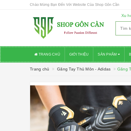
Chào Mừng Bạn Đến Với Website Của Shop Gôn Cần
Xu h
TRANG CHỦ
GIỚI THIỆU
SẢN PHẨM
Trang chủ
Găng Tay Thủ Môn - Adidas
Găng T