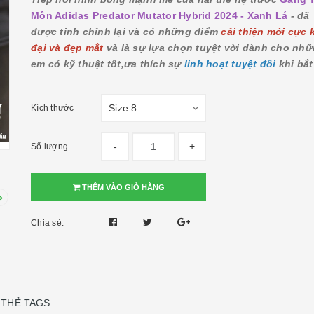
Môn Adidas Predator Mutator Hybrid 2024 - Xanh Lá
- đã
được tinh chỉnh lại và có những điểm
cải thiện mới cực 
đại và đẹp mắt
và là sự lựa chọn tuyệt vời dành cho nh
em có kỹ thuật tốt,ưa thích sự
linh hoạt tuyệt đối
khi bắ
Kích thước
-
+
Số lượng
THÊM VÀO GIỎ HÀNG
Chia sẻ:
THẺ TAGS