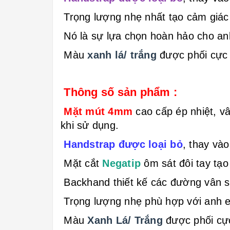
Trọng lượng nhẹ nhất tạo cảm giác t
Nó là sự lựa chọn hoàn hảo cho an
Màu
xanh lá/ trắng
được
phối cực
Thông số sản phẩm :
Mặt mút 4mm
cao cấp ép nhiệt, v
khi sử dụng.
Handstrap được loại bỏ
, thay và
Mặt cắt
Negatip
ôm sát đôi tay tạo
Backhand thiết kế các đường vân si
Trọng lượng nhẹ phù hợp với anh e
Màu
Xanh Lá/ Trắng
được
phối cự