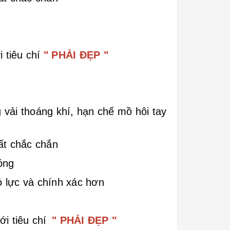
 tiêu chí
" PHẢI ĐẸP "
vải thoáng khí, hạn chế mồ hôi tay
ất chắc chắn
óng
ó lực và chính xác hơn
ới tiêu chí
" PHẢI ĐẸP "