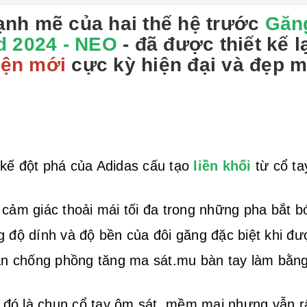
ạnh mẽ của hai thế hệ trước
Găn
d 2024 - NEO
- đã được thiết kế 
iện mới
cực kỳ hiện đại và đẹp 
 kế đột phá của Adidas cấu tạo
liền khối
từ cổ ta
 cảm giác thoải mái tối đa trong những pha bắt b
g độ dính và độ bền của đôi găng đặc biệt khi đ
ân chống phồng tăng ma sát.mu bàn tay làm bằng 
o đó là chun cổ tay ôm sát, mềm mại nhưng vẫn r