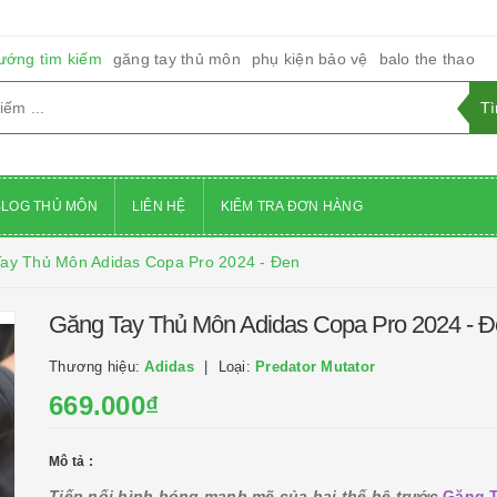
ướng tìm kiếm
găng tay thủ môn
phụ kiện bảo vệ
balo the thao
BLOG THỦ MÔN
LIÊN HỆ
KIỂM TRA ĐƠN HÀNG
ay Thủ Môn Adidas Copa Pro 2024 - Đen
Găng Tay Thủ Môn Adidas Copa Pro 2024 - 
Thương hiệu:
Adidas
Loại:
Predator Mutator
669.000₫
Mô tả :
Tiếp nối hình bóng mạnh mẽ của hai thế hệ trước
Găng 