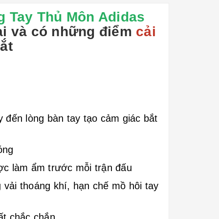
g Tay Thủ Môn Adidas
lại và có những điểm
cải
mắt
y đến lòng bàn tay tạo cảm giác bắt
óng
ược làm ẩm trước mỗi trận đấu
vải thoáng khí, hạn chế mồ hôi tay
ất chắc chắn