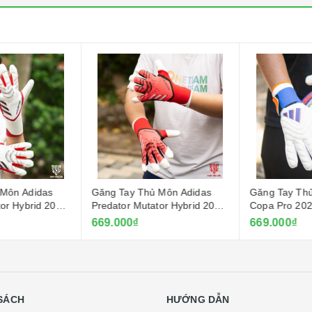
Môn Adidas
Găng Tay Thủ Môn Adidas
Găng Tay Thủ
or Hybrid 2025
Predator Mutator Hybrid 2025
Copa Pro 2024
- Đỏ
Dương
669.000₫
669.000₫
SÁCH
HƯỚNG DẪN