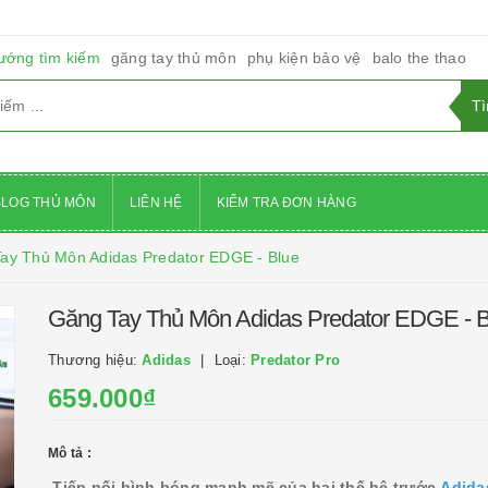
ướng tìm kiếm
găng tay thủ môn
phụ kiện bảo vệ
balo the thao
BLOG THỦ MÔN
LIÊN HỆ
KIỂM TRA ĐƠN HÀNG
ay Thủ Môn Adidas Predator EDGE - Blue
Găng Tay Thủ Môn Adidas Predator EDGE - B
Thương hiệu:
Adidas
Loại:
Predator Pro
659.000₫
Mô tả :
Tiếp nối hình bóng mạnh mẽ của hai thế hệ trước
Adida