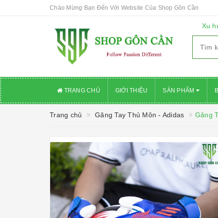
Chào Mừng Bạn Đến Với Website Của Shop Gôn Cần
Xu h
TRANG CHỦ
GIỚI THIỆU
SẢN PHẨM
Trang chủ
Găng Tay Thủ Môn - Adidas
Găng T