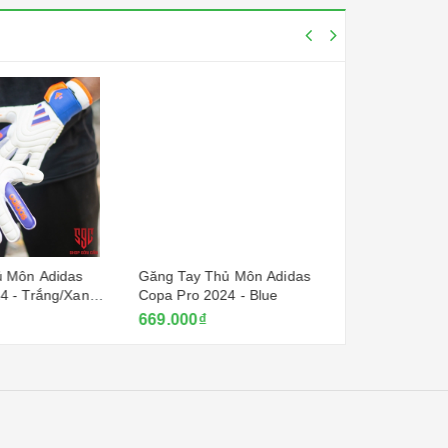
 Môn Adidas
Găng Tay Thủ Môn Adidas
Găng Tay Th
 - Trắng/Xanh
Copa Pro 2024 - Blue
Copa Pro 202
669.000₫
669.000₫