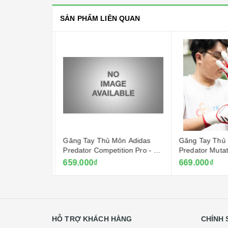
SẢN PHẨM LIÊN QUAN
ôn Adidas
Găng Tay Thủ Môn Adidas
Găng Tay Thủ 
tion Pro -
Predator Competition Pro - Đỏ
Predator Mutat
Ruby
- Trắng
659.000₫
669.000₫
HỖ TRỢ KHÁCH HÀNG
CHÍNH 