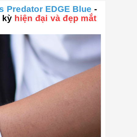
s Predator EDGE Blue
-
c kỳ
hiện đại và đẹp mắt