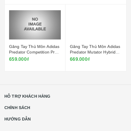
Găng Tay Thủ Môn Adidas
Găng Tay Thủ Môn Adidas
Predator Competition Pro -
Predator Mutator Hybrid
Đỏ Ruby
2025 - Trắng
659.000₫
669.000₫
HỖ TRỢ KHÁCH HÀNG
CHÍNH SÁCH
HƯỚNG DẪN