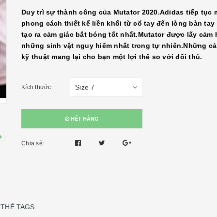
Duy trì sự thành công của Mutator 2020.Adidas tiếp tục
phong cách thiết kế liền khối từ cổ tay đến lòng bàn ta
tạo ra cảm giác bắt bóng tốt nhất.Mutator được lấy cảm
những sinh vật nguy hiểm nhất trong tự nhiên.Những cải
kỹ thuật mang lại cho bạn một lợi thế so với đối thủ.
Kích thước
HẾT HÀNG
Chia sẻ:
THẺ TAGS