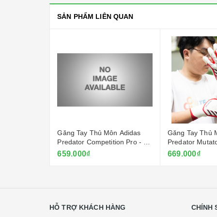
SẢN PHẨM LIÊN QUAN
ôn Adidas
Găng Tay Thủ Môn Adidas
Găng Tay Thủ 
tion Pro -
Predator Competition Pro - Đỏ
Predator Mutat
Ruby
- Trắng
659.000₫
669.000₫
HỖ TRỢ KHÁCH HÀNG
CHÍNH 