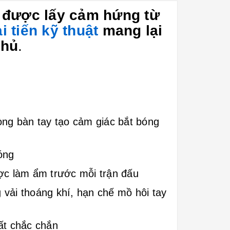
được lấy cảm hứng từ
i tiến
kỹ thuật
mang lại
thủ
.
òng bàn tay tạo cảm giác bắt bóng
óng
ược làm ẩm trước mỗi trận đấu
vải thoáng khí, hạn chế mồ hôi tay
ất chắc chắn