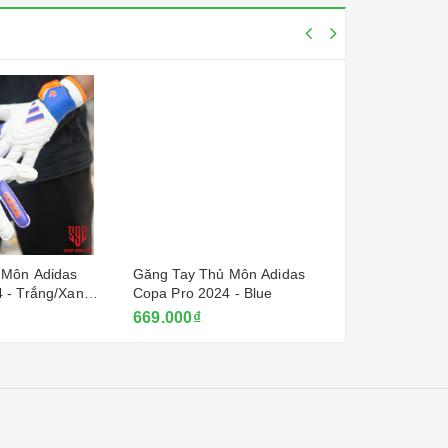
 Môn Adidas
Găng Tay Thủ Môn Adidas
Găng Tay Th
 - Trắng/Xanh
Copa Pro 2024 - Blue
Copa Pro 202
669.000₫
669.000₫