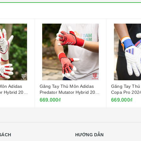
Môn Adidas
Găng Tay Thủ Môn Adidas
Găng Tay Thủ
or Hybrid 2025
Predator Mutator Hybrid 2025
Copa Pro 2024
- Đỏ
Dương
669.000₫
669.000₫
SÁCH
HƯỚNG DẪN