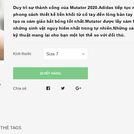
Duy trì sự thành công của Mutator 2020.Adidas tiếp tục
phong cách thiết kế liền khối từ cổ tay đến lòng bàn ta
tạo ra cảm giác bắt bóng tốt nhất.Mutator được lấy cảm
những sinh vật nguy hiểm nhất trong tự nhiên.Những cải
kỹ thuật mang lại cho bạn một lợi thế so với đối thủ.
Kích thước
HẾT HÀNG
Chia sẻ:
THẺ TAGS