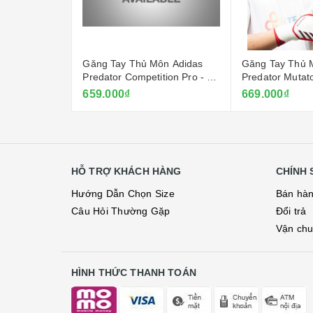
ôn Adidas
Găng Tay Thủ Môn Adidas
Găng Tay Thủ 
tion Pro -
Predator Competition Pro - Đỏ
Predator Mutat
Ruby
- Trắng
659.000₫
669.000₫
HỖ TRỢ KHÁCH HÀNG
CHÍNH 
Hướng Dẫn Chọn Size
Bán hà
Câu Hỏi Thường Gặp
Đổi trả
Vận ch
HÌNH THỨC THANH TOÁN