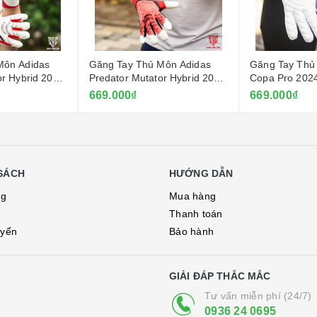
Môn Adidas
Găng Tay Thủ Môn Adidas
Găng Tay Thủ
or Hybrid 2025
Predator Mutator Hybrid 2025
Copa Pro 2024
- Đỏ
Dương
669.000₫
669.000₫
SÁCH
HƯỚNG DẪN
ng
Mua hàng
Thanh toán
uyển
Bảo hành
GIẢI ĐÁP THẮC MẮC
Tư vấn miễn phí (24/7)
0936 24 0695