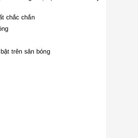
ất chắc chắn
óng
 bật trên sân bóng