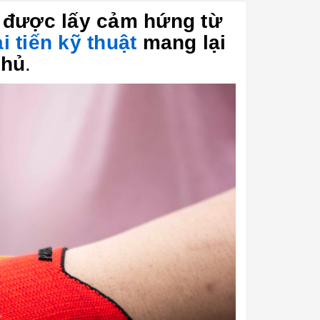
được lấy cảm hứng từ
i tiến
kỹ thuật
mang lại
thủ
.