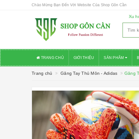
Chào Mừng Bạn Đến Với Website Của Shop Gôn Cần
Xu h
TRANG CHỦ
GIỚI THIỆU
SẢN PHẨM
Trang chủ
Găng Tay Thủ Môn - Adidas
Găng T