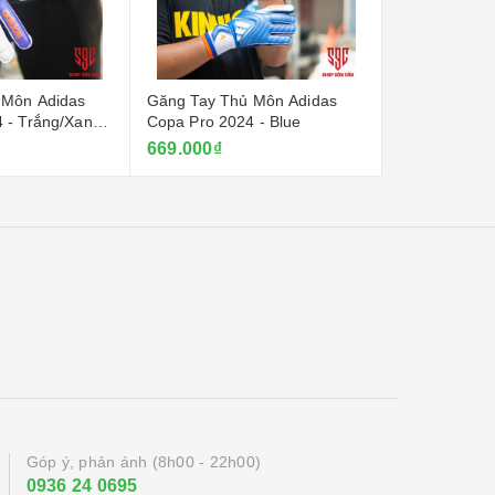
 Môn Adidas
Găng Tay Thủ Môn Adidas
Găng Tay Th
 - Trắng/Xanh
Copa Pro 2024 - Blue
Copa Pro 202
669.000₫
669.000₫
Góp ý, phản ánh (8h00 - 22h00)
0936 24 0695