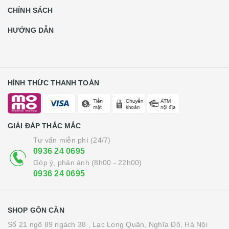
CHÍNH SÁCH
HƯỚNG DẪN
HÌNH THỨC THANH TOÁN
GIẢI ĐÁP THẮC MẮC
Tư vấn miễn phí (24/7)
0936 24 0695
Góp ý, phản ánh (8h00 - 22h00)
0936 24 0695
SHOP GÔN CẦN
Số 21 ngõ 89 ngách 38 , Lạc Long Quân, Nghĩa Đô, Hà Nội