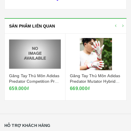
SẢN PHẨM LIÊN QUAN
Găng Tay Thủ Môn Adidas
Găng Tay Thủ Môn Adidas
Predator Competition Pro -
Predator Mutator Hybrid
Đỏ Ruby
2025 - Trắng
659.000₫
669.000₫
HỖ TRỢ KHÁCH HÀNG