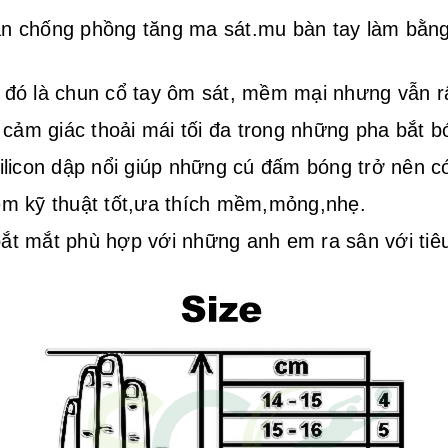
ân chống phồng tăng ma sát.mu bàn tay làm bằng 
o đó là chun cổ tay ôm sát, mềm mại nhưng vẫn r
 cảm giác thoải mái tối đa trong những pha bắt b
licon dập nổi giúp những cú đấm bóng trở nên c
m kỹ thuật tốt,ưa thích mềm,mỏng,nhẹ.
bắt mắt phù hợp với những anh em ra sân với tiê