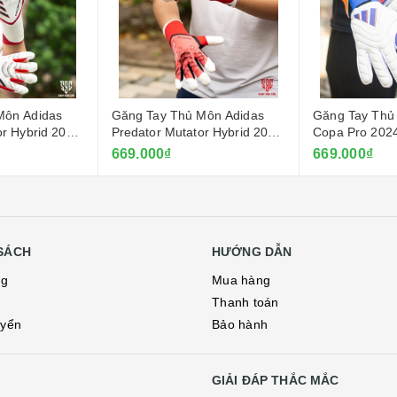
Môn Adidas
Găng Tay Thủ Môn Adidas
Găng Tay Thủ
or Hybrid 2025
Predator Mutator Hybrid 2025
Copa Pro 2024
- Đỏ
Dương
669.000₫
669.000₫
SÁCH
HƯỚNG DẪN
ng
Mua hàng
Thanh toán
uyển
Bảo hành
GIẢI ĐÁP THẮC MẮC