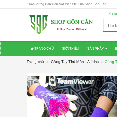
Chào Mừng Bạn Đến Với Website Của Shop Gôn Cần
Xu h
TRANG CHỦ
GIỚI THIỆU
SẢN PHẨM
Trang chủ
Găng Tay Thủ Môn - Adidas
Găng T