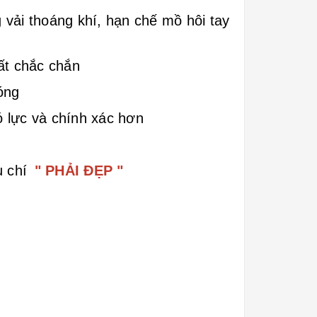
vải thoáng khí, hạn chế mồ hôi tay
ất chắc chắn
óng
ó lực và chính xác hơn
u chí
" PHẢI ĐẸP "