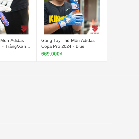
 Môn Adidas
Găng Tay Thủ Môn Adidas
Găng Tay Th
 - Trắng/Xanh
Copa Pro 2024 - Blue
Copa Pro 202
669.000₫
669.000₫