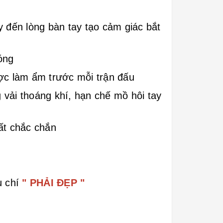
y đến lòng bàn tay tạo cảm giác bắt
óng
ược làm ẩm trước mỗi trận đấu
vải thoáng khí, hạn chế mồ hôi tay
ất chắc chắn
u chí
" PHẢI ĐẸP "