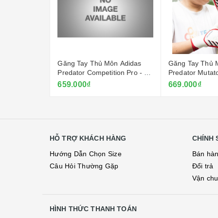
ôn Adidas
Găng Tay Thủ Môn Adidas
Găng Tay Thủ 
tion Pro -
Predator Competition Pro - Đỏ
Predator Mutat
Ruby
- Trắng
659.000₫
669.000₫
HỖ TRỢ KHÁCH HÀNG
CHÍNH 
Hướng Dẫn Chọn Size
Bán hà
Câu Hỏi Thường Gặp
Đổi trả
Vận ch
HÌNH THỨC THANH TOÁN