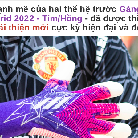
ạnh mẽ của hai thế hệ trước
Găn
rid 2022 - Tím/Hồng
- đã được th
ải thiện mới
cực kỳ hiện đại và 